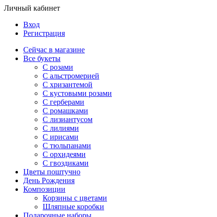
Личный кабинет
Вход
Регистрация
Сейчас в магазине
Все букеты
C розами
С альстромерией
С хризантемой
С кустовыми розами
С герберами
С ромашками
С лизиантусом
С лилиями
С ирисами
С тюльпанами
С орхидеями
С гвоздиками
Цветы поштучно
День Рождения
Композиции
Корзины с цветами
Шляпные коробки
Подарочные наборы