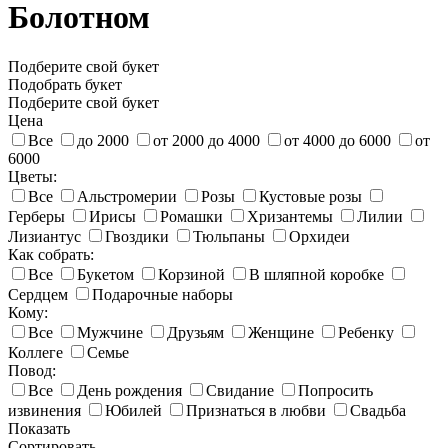
Болотном
Подберите свой букет
Подобрать букет
Подберите свой букет
Цена
Все
до 2000
от 2000 до 4000
от 4000 до 6000
от
6000
Цветы:
Все
Альстромерии
Розы
Кустовые розы
Герберы
Ирисы
Ромашки
Хризантемы
Лилии
Лизиантус
Гвоздики
Тюльпаны
Орхидеи
Как собрать:
Все
Букетом
Корзиной
В шляпной коробке
Сердцем
Подарочные наборы
Кому:
Все
Мужчине
Друзьям
Женщине
Ребенку
Коллеге
Семье
Повод:
Все
День рождения
Свидание
Попросить
извинения
Юбилей
Признаться в любви
Свадьба
Показать
Сортировать