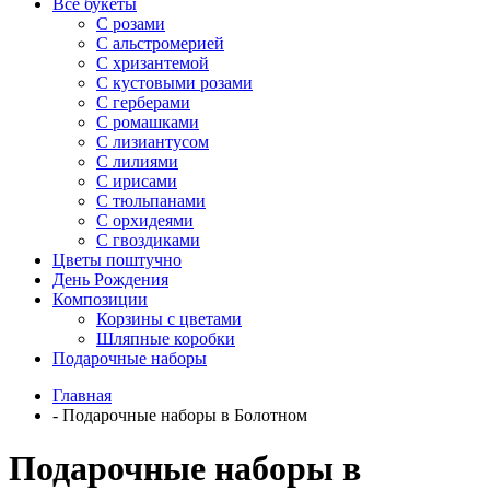
Все букеты
C розами
С альстромерией
С хризантемой
С кустовыми розами
С герберами
С ромашками
С лизиантусом
С лилиями
С ирисами
С тюльпанами
С орхидеями
С гвоздиками
Цветы поштучно
День Рождения
Композиции
Корзины с цветами
Шляпные коробки
Подарочные наборы
Главная
-
Подарочные наборы в Болотном
Подарочные наборы в