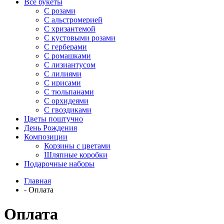
Все букеты
C розами
С альстромерией
С хризантемой
С кустовыми розами
С герберами
С ромашками
С лизиантусом
С лилиями
С ирисами
С тюльпанами
С орхидеями
С гвоздиками
Цветы поштучно
День Рождения
Композиции
Корзины с цветами
Шляпные коробки
Подарочные наборы
Главная
-
Оплата
Оплата