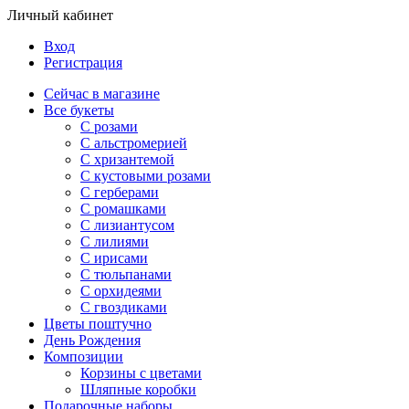
Личный кабинет
Вход
Регистрация
Сейчас в магазине
Все букеты
C розами
С альстромерией
С хризантемой
С кустовыми розами
С герберами
С ромашками
С лизиантусом
С лилиями
С ирисами
С тюльпанами
С орхидеями
С гвоздиками
Цветы поштучно
День Рождения
Композиции
Корзины с цветами
Шляпные коробки
Подарочные наборы