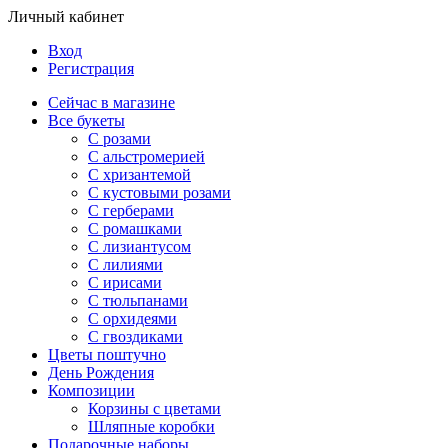
Личный кабинет
Вход
Регистрация
Сейчас в магазине
Все букеты
C розами
С альстромерией
С хризантемой
С кустовыми розами
С герберами
С ромашками
С лизиантусом
С лилиями
С ирисами
С тюльпанами
С орхидеями
С гвоздиками
Цветы поштучно
День Рождения
Композиции
Корзины с цветами
Шляпные коробки
Подарочные наборы