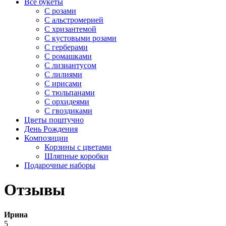
Все букеты
C розами
С альстромерией
С хризантемой
С кустовыми розами
С герберами
С ромашками
С лизиантусом
С лилиями
С ирисами
С тюльпанами
С орхидеями
С гвоздиками
Цветы поштучно
День Рождения
Композиции
Корзины с цветами
Шляпные коробки
Подарочные наборы
Отзывы
Ирина
5