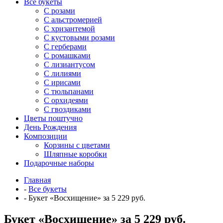
Все букеты
C розами
С альстромерией
С хризантемой
С кустовыми розами
С герберами
С ромашками
С лизиантусом
С лилиями
С ирисами
С тюльпанами
С орхидеями
С гвоздиками
Цветы поштучно
День Рождения
Композиции
Корзины с цветами
Шляпные коробки
Подарочные наборы
Главная
-
Все букеты
-
Букет «Восхищение» за 5 229 руб.
Букет «Восхищение» за 5 229 руб.