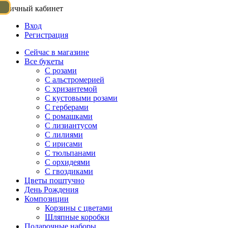
Личный кабинет
Вход
Регистрация
Сейчас в магазине
Все букеты
C розами
С альстромерией
С хризантемой
С кустовыми розами
С герберами
С ромашками
С лизиантусом
С лилиями
С ирисами
С тюльпанами
С орхидеями
С гвоздиками
Цветы поштучно
День Рождения
Композиции
Корзины с цветами
Шляпные коробки
Подарочные наборы