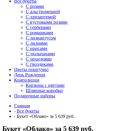
Все букеты
C розами
С альстромерией
С хризантемой
С кустовыми розами
С герберами
С ромашками
С лизиантусом
С лилиями
С ирисами
С тюльпанами
С орхидеями
С гвоздиками
Цветы поштучно
День Рождения
Композиции
Корзины с цветами
Шляпные коробки
Подарочные наборы
Главная
-
Все букеты
-
Букет «Облако» за 5 639 руб.
Букет «Облако» за 5 639 руб.