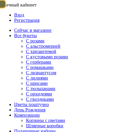
Личный кабинет
Вход
Регистрация
Сейчас в магазине
Все букеты
C розами
С альстромерией
С хризантемой
С кустовыми розами
С герберами
С ромашками
С лизиантусом
С лилиями
С ирисами
С тюльпанами
С орхидеями
С гвоздиками
Цветы поштучно
День Рождения
Композиции
Корзины с цветами
Шляпные коробки
Подарочные наборы