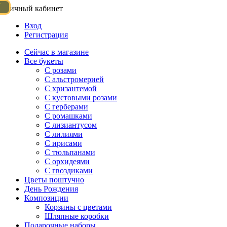
Личный кабинет
Вход
Регистрация
Сейчас в магазине
Все букеты
C розами
С альстромерией
С хризантемой
С кустовыми розами
С герберами
С ромашками
С лизиантусом
С лилиями
С ирисами
С тюльпанами
С орхидеями
С гвоздиками
Цветы поштучно
День Рождения
Композиции
Корзины с цветами
Шляпные коробки
Подарочные наборы