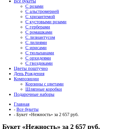
Все букеты
C розами
С альстромерией
С хризантемой
С кустовыми розами
С герберами
С ромашками
С лизиантусом
С лилиями
С ирисами
С тюльпанами
С орхидеями
С гвоздиками
Цветы поштучно
День Рождения
Композиции
Корзины с цветами
Шляпные коробки
Подарочные наборы
Главная
-
Все букеты
-
Букет «Нежность» за 2 657 руб.
Букет «Нежность» за 2 657 руб.