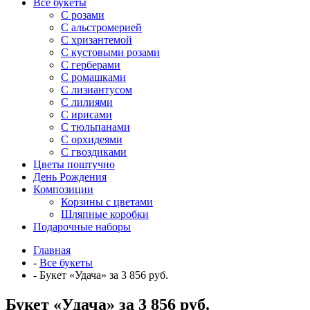
Все букеты
C розами
С альстромерией
С хризантемой
С кустовыми розами
С герберами
С ромашками
С лизиантусом
С лилиями
С ирисами
С тюльпанами
С орхидеями
С гвоздиками
Цветы поштучно
День Рождения
Композиции
Корзины с цветами
Шляпные коробки
Подарочные наборы
Главная
-
Все букеты
-
Букет «Удача» за 3 856 руб.
Букет «Удача» за 3 856 руб.