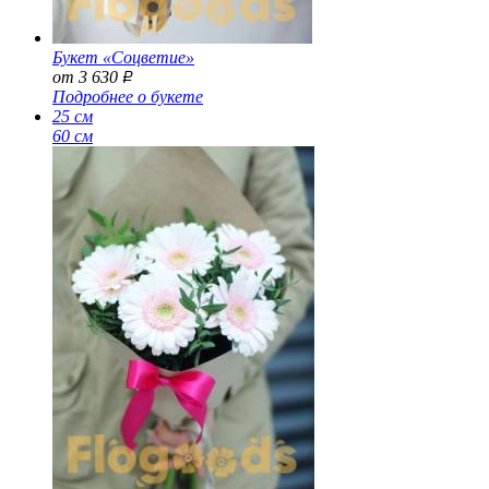
Букет «Соцветие»
от 3 630
Р
Подробнее о букете
25 см
60 см