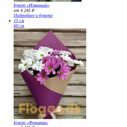
Букет «Изящный»
от 4 245
Р
Подробнее о букете
15 см
60 см
Букет «Фонарик»