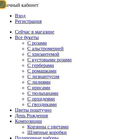
Личный кабинет
Вход
Регистрация
Сейчас в магазине
Все букеты
C розами
С альстромерией
С хризантемой
С кустовыми розами
С герберами
С ромашками
С лизиантусом
С лилиями
С ирисами
С тюльпанами
С орхидеями
С гвоздиками
Цветы поштучно
День Рождения
Композиции
Корзины с цветами
Шляпные коробки
Подарочные наборы